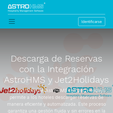
Identificarse
Descarga de Reservas
con la Integración
AstroHMS y Jet2Holidays
La integración de AstroHMS con Jet2Holidays
permite a los hoteles descargar reservas de
manera eficiente y automatizada. Este proceso
garantiza una gestión fluida y sin errores en la