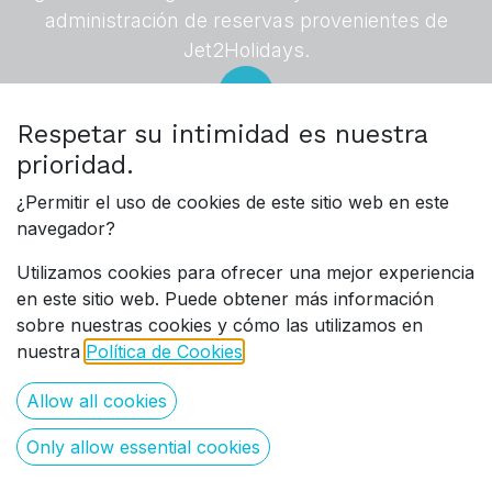
administración de reservas provenientes de
Jet2Holidays.
Respetar su intimidad es nuestra
prioridad.
¿Permitir el uso de cookies de este sitio web en este
¿Qué es Jet2Holidays?
navegador?
Jet2Holidays
es uno de los principales
Utilizamos cookies para ofrecer una mejor experiencia
operadores turísticos en Europa, ofreciendo
en este sitio web. Puede obtener más información
paquetes vacacionales a miles de viajeros cada
sobre nuestras cookies y cómo las utilizamos en
año. Con una sólida red de clientes y agencias de
nuestra
Política de Cookies
.
viaje, Jet2Holidays conecta hoteles con una gran
Allow all cookies
cantidad de huéspedes potenciales, asegurando
una ocupación constante y un flujo de reservas
Only allow essential cookies
estable.