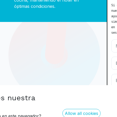
cocina, manteniendo el hotel en
Si 
óptimas condiciones.
nue
ayu
sim
en 
ses
es nuestra
Allow all cookies
eb en este navegador?