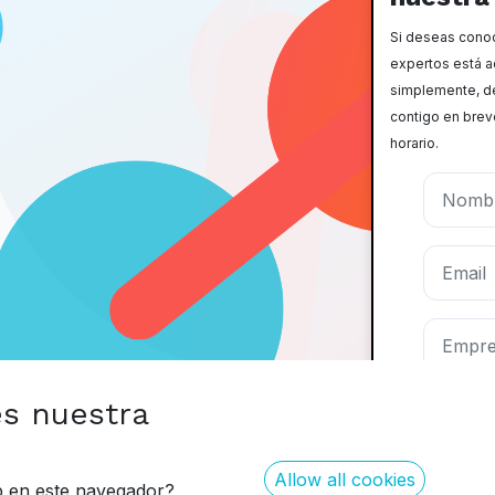
Si deseas conoc
expertos está a
simplemente, d
contigo en brev
horario.
es nuestra
Allow all cookies
eb en este navegador?