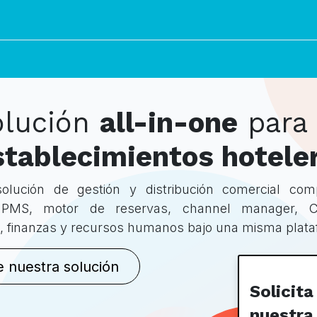
ciones
Nosotros
Noticias
Recursos
Subvenciones
C
olución
all-in-one
para
stablecimientos hotele
olución de gestión y distribución comercial com
s. PMS, motor de reservas, channel manager,
e, finanzas y recursos humanos bajo una misma plat
​​​​​​ue​​​​st​​​​ra ​​s​​o​​​​lu​​​​ción
Solicita
nuestra