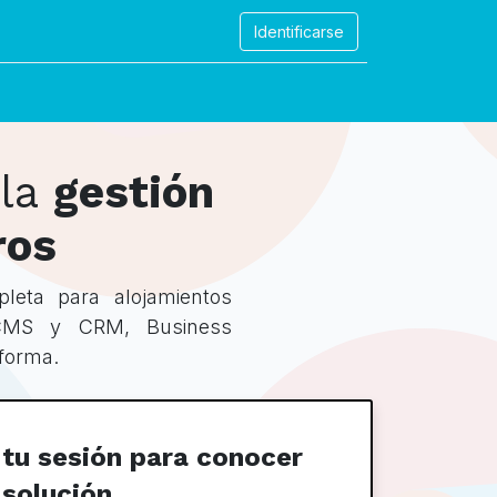
Identificarse
ontáctenos
 la
gestión
ros
pleta para alojamientos
 CMS y CRM, Business
aforma.
 tu sesión para conocer
 solución