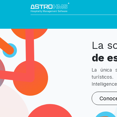
Soluciones
Módulos
Servicios
Integra
La s
de e
La única s
turístico
Intelligenc
Conoc​​e n​​​​​​