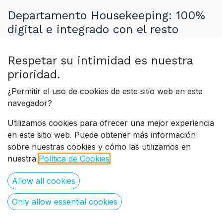
Departamento Housekeeping: 100%
digital e integrado con el resto
del hotel
Respetar su intimidad es nuestra
14 jul. 2026
0
141
prioridad.
¿Permitir el uso de cookies de este sitio web en este
navegador?
Utilizamos cookies para ofrecer una mejor experiencia
en este sitio web. Puede obtener más información
sobre nuestras cookies y cómo las utilizamos en
La digitalización del sector hotelero no es ninguna
nuestra
Política de Cookies
.
novedad. Ya son pocos los establecimientos que
no utilizan programas de gestión hotelera para su
Allow all cookies
operativa diaria. La propia evolución del sector y
Only allow essential cookies
...