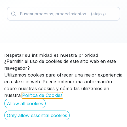
Buscar en la documentación
Respetar su intimidad es nuestra prioridad.
GUÍAS
¿Permitir el uso de cookies de este sitio web en este
Casos de uso
navegador?
Utilizamos cookies para ofrecer una mejor experiencia
Documentación paso a paso para cada situación.
en este sitio web. Puede obtener más información
609 casos
sobre nuestras cookies y cómo las utilizamos en
nuestra
Política de Cookies
.
Allow all cookies
Modo "Mis Habitaciones" (extensión de
Gobernanta)
Only allow essential cookies
Cada estado de limpieza puede relacionarse con un